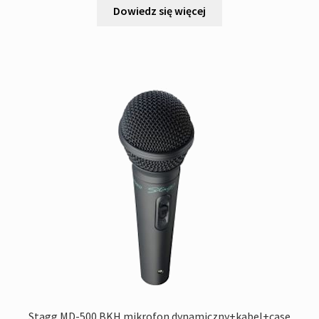
Dowiedz się więcej
Stagg MD-500 BKH mikrofon dynamiczny+kabel+case