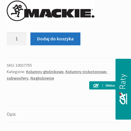
3
3
'540,00zł.
'350,00zł.
ilość
Dodaj do koszyka
MACKIE
IP
18
S
SKU:
10027755
Kategorie:
Kolumny głośnikowe
,
Kolumny niskotonowe-
subwoofer
subwoofery
,
Nagłośnienie
pasywny
Opis