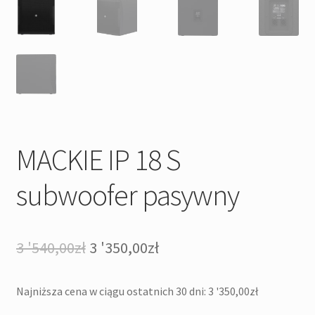
MACKIE IP 18 S
subwoofer pasywny
Pierwotna
Aktualna
3 '540,00
zł
3 '350,00
zł
cena
cena
Najniższa cena w ciągu ostatnich 30 dni:
3 '350,00
zł
wynosiła:
wynosi: