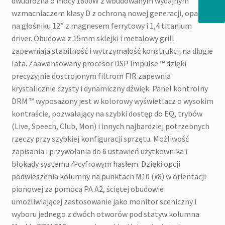
dwudrożna o mocy 1600W z wbudowanym wydajnym
wzmacniaczem klasy D z ochroną nowej generacji, oparta
na głośniku 12” z magnesem ferrytowy i 1,4 titanium
driver. Obudowa z 15mm sklejki i metalowy grill
zapewniają stabilność i wytrzymałość konstrukcji na długie
lata. Zaawansowany procesor DSP Impulse ™ dzięki
precyzyjnie dostrojonym filtrom FIR zapewnia
krystalicznie czysty i dynamiczny dźwięk. Panel kontrolny
DRM ™ wyposażony jest w kolorowy wyświetlacz o wysokim
kontraście, pozwalający na szybki dostęp do EQ, trybów
(Live, Speech, Club, Mon) i innych najbardziej potrzebnych
rzeczy przy szybkiej konfiguracji sprzętu. Możliwość
zapisania i przywołania do 6 ustawień użytkownika i
blokady systemu 4-cyfrowym hasłem. Dzięki opcji
podwieszenia kolumny na punktach M10 (x8) w orientacji
pionowej za pomocą PA A2, ściętej obudowie
umożliwiającej zastosowanie jako monitor sceniczny i
wyboru jednego z dwóch otworów pod statyw kolumna