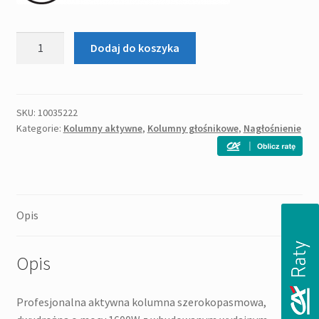
ilość
Dodaj do koszyka
MACKIE
DRM
212
kolumna
SKU:
10035222
Kategorie:
Kolumny aktywne
,
Kolumny głośnikowe
,
Nagłośnienie
aktywna
Opis
Opis
Profesjonalna aktywna kolumna szerokopasmowa,