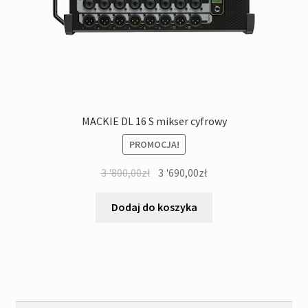
MACKIE DL 16 S mikser cyfrowy
PROMOCJA!
Pierwotna
Aktualna
3 '800,00
zł
3 '690,00
zł
cena
cena
wynosiła:
wynosi:
Dodaj do koszyka
3
3
'800,00zł.
'690,00zł.
Szukaj: