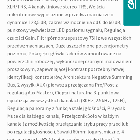
XLR/TRS, 4 kanały liniowe stereo TRS, Wejścia
mikrofonowe wyposażone w przedwzmacniacze o
dynamice 128,5 dB, zakres wzmocnienia od 0 do 60 dB, 12
punktowy wyświetlacz LED poziomu sygnału, Regulacja
czułości Gain, Filtr górnoprzepustowy 75Hz we wszystkich
przedwzmacniaczach, Duże uszczelnione potencjometry
poziomu, Pokrętła i główki faderów zamontowane na
powierzchni roboczej , wykończonej czarnym malowaniem
proszkowym, zapewniającej kontrast potrzebny łatwej
identyfikacji kontrolerów, Architektura Negative Summing
Bus, 2 wysyłki AUX (pierwsza przełączana Pre/Post z
regulacją Aux Master), Ciepła i naturalna 3-punktowa
equalizcja we wszystkich kanałach (80Hz, 2.5kHz, 12kH),
Regulacja panoramy z funkcją stałej głośności, Przycisk
Mute dla każdego kanału, Przełącznik Solo w każdym
kanale (z możliwością przełączania trybu pracy przed lub
po regulacji głośności), Suwaki 60mm logarytmiczne, 4
gniazda insert TRS (działające również jako Direct), 2