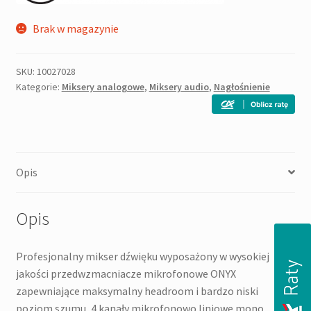
Brak w magazynie
SKU:
10027028
Kategorie:
Miksery analogowe
,
Miksery audio
,
Nagłośnienie
Opis
Opis
Profesjonalny mikser dźwięku wyposażony w wysokiej
jakości przedwzmacniacze mikrofonowe ONYX
zapewniające maksymalny headroom i bardzo niski
poziom szumu, 4 kanały mikrofonowo liniowe mono