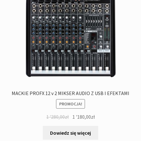
MACKIE PROFX 12 v 2 MIKSER AUDIO Z USB I EFEKTAMI
PROMOCJA!
Pierwotna
Aktualna
1 '280,00
zł
1 '180,00
zł
cena
cena
wynosiła:
wynosi:
Dowiedz się więcej
1
1