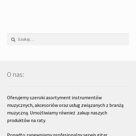
'280,00zł.
'180,00zł.
Szukaj:
O nas:
Oferujemy szeroki asortyment instrumentów
muzycznych, akcesoriów oraz usług związanych z branżą
muzyczną. Umożliwiamy również zakup naszych
produktów na raty.
Ponadto zapewniamy profesjonalny serwis gitar.