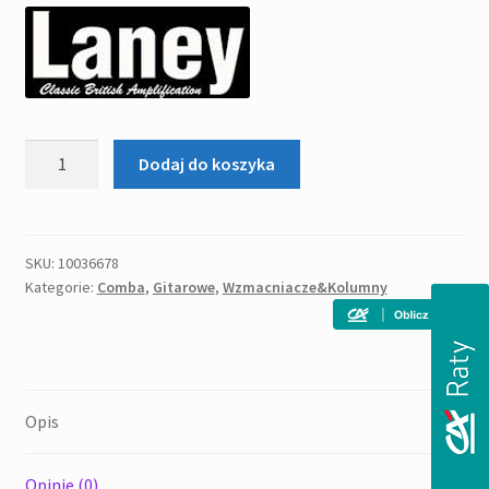
ilość
Dodaj do koszyka
LANEY
MINISTACK-
B-
IRON
SKU:
10036678
Kategorie:
Comba
,
Gitarowe
,
Wzmacniacze&Kolumny
-
wzmacniacz
gitarowy
Opis
Opinie (0)