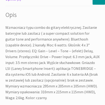
Opis
Wzmacniacz typu combo do gitary elektrycznej. Zasilanie
bateryjne lub zasilacz ( a super compact solution for
guitar tone and performance anywhere). Bluethooh
(capable device). 2 kanały. Moc: 6 watts. Głośnik: 4 x 3”
Drivers (stereo). EQ: Gain – Level – Tone – (efekt) Delay,
Volume. Przełączniki: Drive – Power Input: 6.3 mm jack, AUX
input: 3.5 mm stereo jack. Wyjście słuchawkowe. Gniazdo
LSI (Laney Smartphone Insert): aplikacja TONEBRIDGE –
dla systemu iOS lub Android. Zasilanie: 6 x bateria AA {brak
w zestawie} lub zasilacz (opcjonalnie): brak w zestawie.
Wymiary wzmacniacza: 295mm x 205mm x 105mm (HWD).
Wymiary opakowania: 310mm x 215mm x 115mm (HWD),
Waga: 2.6kg. Kolor: czarny.