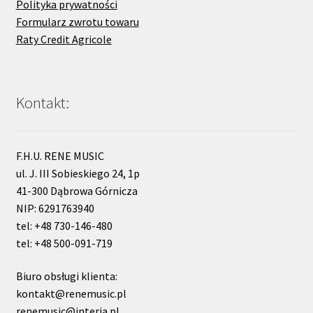
Polityka prywatności
Formularz zwrotu towaru
Raty Credit Agricole
Kontakt:
F.H.U. RENE MUSIC
ul. J. III Sobieskiego 24, 1p
41-300 Dąbrowa Górnicza
NIP: 6291763940
tel: +48 730-146-480
tel: +48 500-091-719
Biuro obsługi klienta:
kontakt@renemusic.pl
renemusic@interia.pl