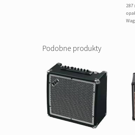
287 
opak
Waga
Podobne produkty