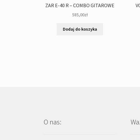
ZAR E-40 R – COMBO GITAROWE
V
585,00
zł
Dodaj do koszyka
O nas:
Waż