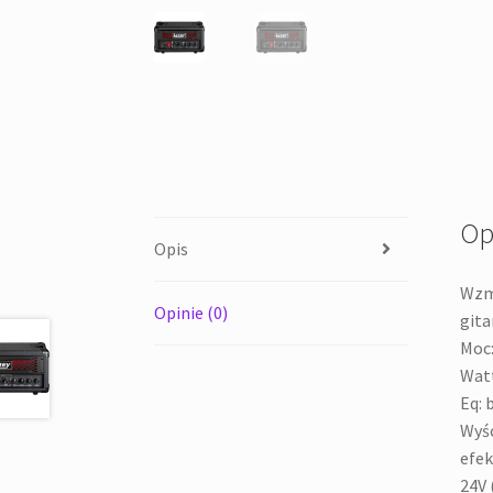
Op
Opis
Wzm
Opinie (0)
gita
Moc:
Watt
Eq: 
Wyśc
efek
24V 