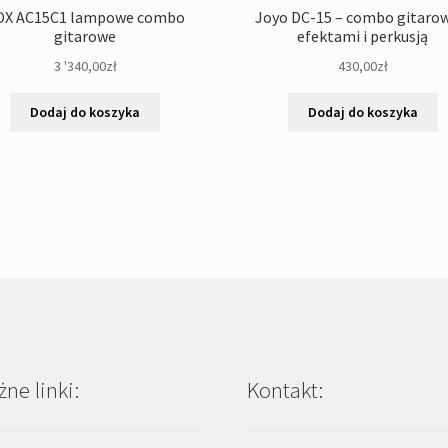
OX AC15C1 lampowe combo
Joyo DC-15 – combo gitarow
gitarowe
efektami i perkusją
3 '340,00
zł
430,00
zł
Dodaj do koszyka
Dodaj do koszyka
ne linki:
Kontakt: