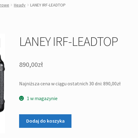
arowe
Heady
LANEY IRF-LEADTOP
LANEY IRF-LEADTOP
890,00
zł
Najniższa cena w ciągu ostatnich 30 dni:
890,00
zł
1 w magazynie
ilość
Dodaj do koszyka
LANEY
IRF-