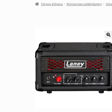
Strona główna
Wzmacniacze&Kolumny
Git