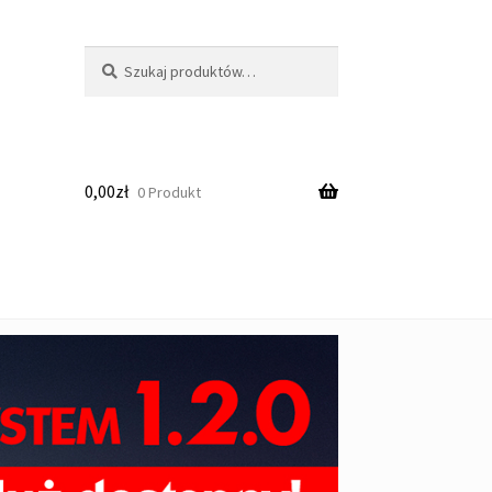
Szukaj:
Szukaj
0,00
zł
0 Produkt