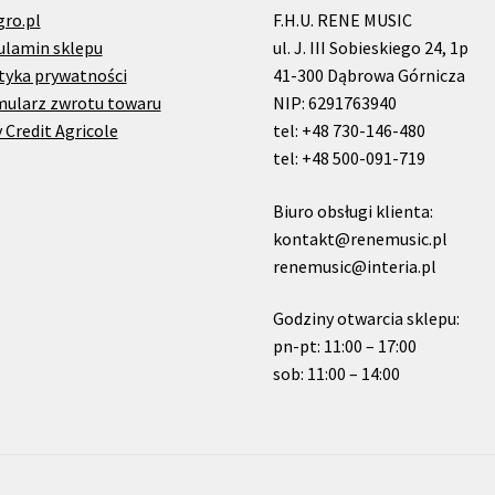
gro.pl
F.H.U. RENE MUSIC
ulamin sklepu
ul. J. III Sobieskiego 24, 1p
tyka prywatności
41-300 Dąbrowa Górnicza
mularz zwrotu towaru
NIP: 6291763940
 Credit Agricole
tel: +48 730-146-480
tel: +48 500-091-719
Biuro obsługi klienta:
kontakt@renemusic.pl
renemusic@interia.pl
Godziny otwarcia sklepu:
pn-pt: 11:00 – 17:00
sob: 11:00 – 14:00