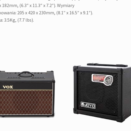
x 182mm, (6.3″ x 11.3″ x 7.2″). Wymiary
owania: 205 x 420 x 230mm, (8.1″ x 16.5″ x 9.1″).
: 3.5Kg, (7.7 lbs).