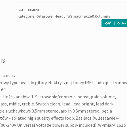
LEADTOP
SKU:
10040961
Kategorie:
Gitarowe
,
Heady
,
Wzmacniacze&Kolumny
is
acniacz
rowy typu head do gitary elektrycznej Laney IRF Leadtop. – Ironhe
 60
. Ilość kanałów: 1. Sterowanie/controls: boost, gain,volume,
bass, midle, treble. Switch:clean, lead, lead bright, lead dark.
ie słuchawkowe 3.5mm stereo, aux in 3.5mm stereo, pętla
tów – solated high quality effects loop. Zasilacz (w zestawie)–
(00-240V Universal Voltage power supply included). Wymiary: 161 x