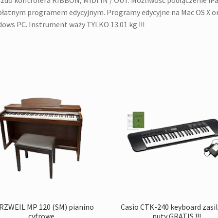
zdo kontrolera RIBBON, MIDI IN / OUT. Możliwość podłączenie iPa
łatnym programem edycyjnym. Programy edycyjne na Mac OS X o
ows PC. Instrument waży TYLKO 13.01 kg !!!
RZWEIL MP 120 (SM) pianino
Casio CTK-240 keyboard zasil
cyfrowe
nuty GRATIS !!!