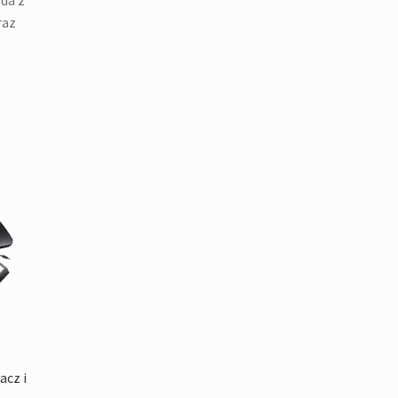
da z
raz
acz i