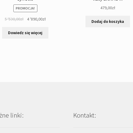
479,00
zł
PROMOCJA!
Pierwotna
Aktualna
5 '530,00
zł
4 '890,00
zł
Dodaj do koszyka
cena
cena
wynosiła:
wynosi:
Dowiedz się więcej
5
4
'530,00zł.
'890,00zł.
ne linki:
Kontakt: