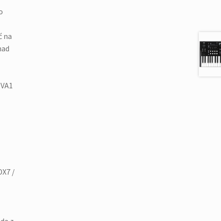
o
ć na
nad
 VA1
DX7 /