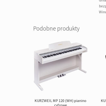
Gnia
bezp
Wind
Podobne produkty
KURZWEIL MP 120 (WH) pianino
KU
cyfrowe