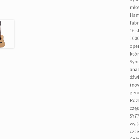
młot
Hamm
fabr
16 s
1000
oper
któr
Synt
anal
dźwi
(now
gene
Rozb
częs
SY77
wyjś
czte