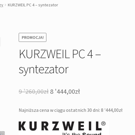
ry
KURZWEIL PC 4 – syntezator
PROMOCJA!
KURZWEIL PC 4 –
syntezator
Pierwotna
Aktualna
9 '260,00
zł
8 '444,00
zł
cena
cena
Najniższa cena w ciągu ostatnich 30 dni:
8 '444,00
zł
wynosiła:
wynosi:
9
8
'260,00zł.
'444,00zł.