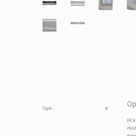
Op
Opis
PC4 
możl
dyn