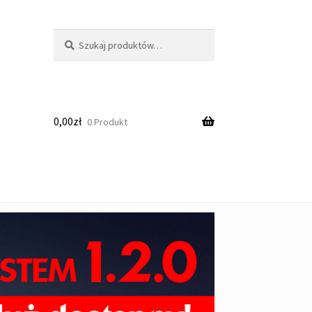
Szukaj:
Szukaj
0,00
zł
0 Produkt