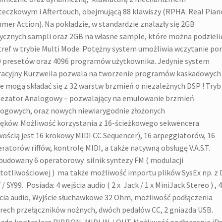
eczkowym i Aftertouch, obejmującą 88 klawiszy (RPHA: Real Pian
er Action). Na pokładzie, w standardzie znalazły się 2GB
ycznych sampli oraz 2GB na własne sample, które można podzieli
tref w trybie Multi Mode. Potężny system umożliwia wczytanie po
 presetów oraz 4096 programów użytkownika. Jedynie system
acyjny Kurzweila pozwala na tworzenie programów kaskadowych
e mogą składać się z 32 warstw brzmień o niezależnych DSP ! Tryb
ezator Analogowy – pozwalający na emulowanie brzmień
ogowych, oraz nowych niewiarygodnie złożonych
ęków. Możliwość korzystania z 16-ścieżkowego sekwencera
ością jest 16 krokowy MIDI CC Sequencer), 16 arpeggiatorów, 16
ratorów riffów, kontrolę MIDI, a także natywną obsługę V.A.S.T.
udowany 6 operatorowy silnik syntezy FM ( modulacji
totliwościowej ) ma także możliwość importu plików SysEx np. z 
 / SY99. Posiada: 4 wejścia audio ( 2 x Jack / 1 x MiniJack Stereo ) , 4
cia audio, Wyjście słuchawkowe 32 Ohm, możliwość podłączenia
rech przełączników nożnych, dwóch pedałów CC, 2 gniazda USB.