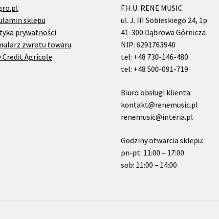
gro.pl
F.H.U. RENE MUSIC
ulamin sklepu
ul. J. III Sobieskiego 24, 1p
tyka prywatności
41-300 Dąbrowa Górnicza
mularz zwrotu towaru
NIP: 6291763940
 Credit Agricole
tel: +48 730-146-480
tel: +48 500-091-719
Biuro obsługi klienta:
kontakt@renemusic.pl
renemusic@interia.pl
Godziny otwarcia sklepu:
pn-pt: 11:00 – 17:00
sob: 11:00 – 14:00