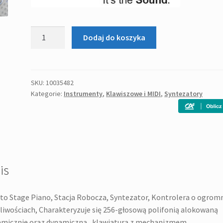
ilość
Dodaj do koszyka
KURZWEIL
PC
4
-
SKU:
10035482
Kategorie:
Instrumenty
,
Klawiszowe i MIDI
,
Syntezatory
syntezator
is
to Stage Piano, Stacja Robocza, Syntezator, Kontrolera o ogrom
iwościach, Charakteryzuje się 256-głosową polifonią alokowaną
amicznie oraz dynamiczną, klawiaturą z mechanizmem