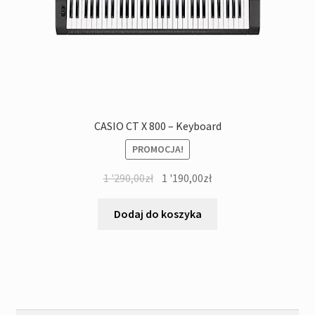
CASIO CT X 800 – Keyboard
PROMOCJA!
Pierwotna
Aktualna
1 '290,00
zł
1 '190,00
zł
cena
cena
wynosiła:
wynosi:
Dodaj do koszyka
1
1
'290,00zł.
'190,00zł.