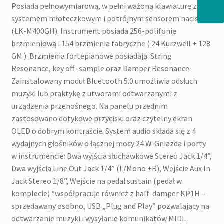
Posiada pełnowymiarową, w pełni ważoną klawiaturę z
systemem młoteczkowym i potrójnym sensorem nacisku
(LK-M400GH). Instrument posiada 256-polifonię
brzmieniową i 154 brzmienia fabryczne ( 24 Kurzweil + 128
GM ). Brzmienia fortepianowe posiadają: String
Resonance, key off -sample oraz Damper Resonance.
Zainstalowany moduł Bluetooth 5.0 umożliwia odsłuch
muzyki lub praktykę z utworami odtwarzanymi z
urządzenia przenośnego. Na panelu przednim
zastosowano dotykowe przyciski oraz czytelny ekran
OLED o dobrym kontraście. System audio składa się z 4
wydajnych głośników o łącznej mocy 24 W. Gniazda i porty
w instrumencie: Dwa wyjścia słuchawkowe Stereo Jack 1/4”,
Dwa wyjścia Line Out Jack 1/4” (L/Mono +R), Wejście Aux In
Jack Stereo 1/8”, Wejście na pedał sustain (pedał w
komplecie) *współpracuje również z half-damper KP1H –
sprzedawany osobno, USB „Plug and Play” pozwalający na
odtwarzanie muzyki i wysyłanie komunikatów MIDI.