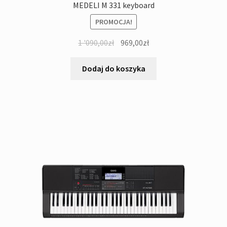
MEDELI M 331 keyboard
PROMOCJA!
Pierwotna
Aktualna
1 '090,00
zł
969,00
zł
cena
cena
wynosiła:
wynosi:
Dodaj do koszyka
1
969,00zł.
'090,00zł.