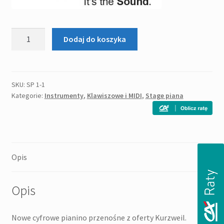
ilość
Dodaj do koszyka
KURZWEIL
MPS
110
-
SKU:
SP 1-1
Kategorie:
Instrumenty
,
Klawiszowe i MIDI
,
Stage piana
stage
piano
Opis
Opis
Nowe cyfrowe pianino przenośne z oferty Kurzweil.