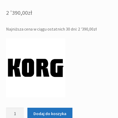
2 '390,00
zł
Najniższa cena w ciągu ostatnich 30 dni:
2 '390,00
zł
ilość
Dodaj do koszyka
Korg