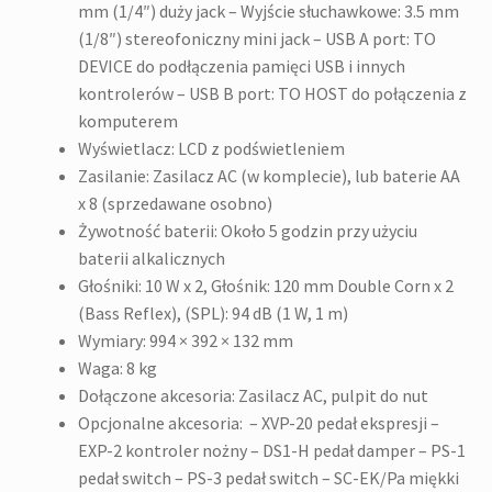
mm (1/4″) duży jack – Wyjście słuchawkowe: 3.5 mm
(1/8″) stereofoniczny mini jack – USB A port: TO
DEVICE do podłączenia pamięci USB i innych
kontrolerów – USB B port: TO HOST do połączenia z
komputerem
Wyświetlacz: LCD z podświetleniem
Zasilanie: Zasilacz AC (w komplecie), lub baterie AA
x 8 (sprzedawane osobno)
Żywotność baterii: Około 5 godzin przy użyciu
baterii alkalicznych
Głośniki: 10 W x 2, Głośnik: 120 mm Double Corn x 2
(Bass Reflex), (SPL): 94 dB (1 W, 1 m)
Wymiary: 994 × 392 × 132 mm
Waga: 8 kg
Dołączone akcesoria: Zasilacz AC, pulpit do nut
Opcjonalne akcesoria: – XVP-20 pedał ekspresji –
EXP-2 kontroler nożny – DS1-H pedał damper – PS-1
pedał switch – PS-3 pedał switch – SC-EK/Pa miękki