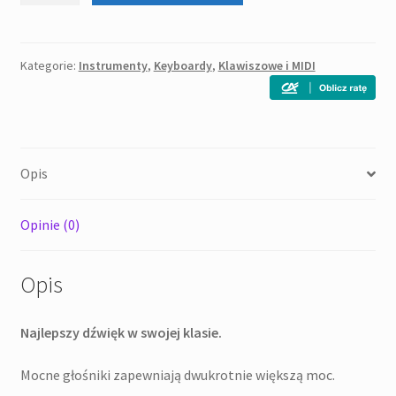
EK-
50L
Keyboard
Kategorie:
Instrumenty
,
Keyboardy
,
Klawiszowe i MIDI
aranżer
Opis
Opinie (0)
Opis
Najlepszy dźwięk w swojej klasie.
Mocne głośniki zapewniają dwukrotnie większą moc.