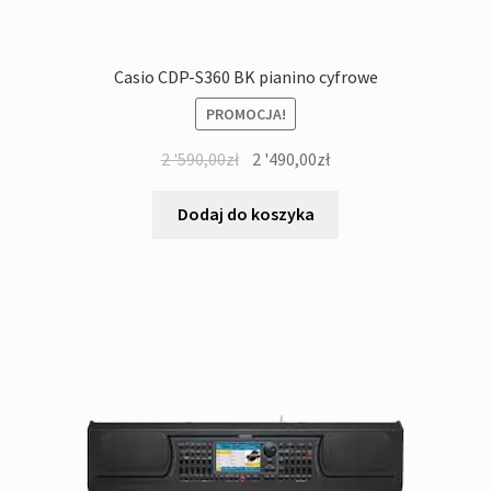
Casio CDP-S360 BK pianino cyfrowe
PROMOCJA!
Pierwotna
Aktualna
2 '590,00
zł
2 '490,00
zł
cena
cena
wynosiła:
wynosi:
Dodaj do koszyka
2
2
'590,00zł.
'490,00zł.