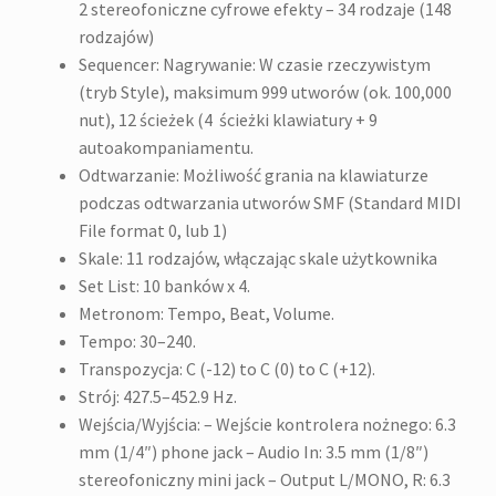
2 stereofoniczne cyfrowe efekty – 34 rodzaje (148
rodzajów)
Sequencer: Nagrywanie: W czasie rzeczywistym
(tryb Style), maksimum 999 utworów (ok. 100,000
nut), 12 ścieżek (4 ścieżki klawiatury + 9
autoakompaniamentu.
Odtwarzanie: Możliwość grania na klawiaturze
podczas odtwarzania utworów SMF (Standard MIDI
File format 0, lub 1)
Skale: 11 rodzajów, włączając skale użytkownika
Set List: 10 banków x 4.
Metronom: Tempo, Beat, Volume.
Tempo: 30–240.
Transpozycja: C (-12) to C (0) to C (+12).
Strój: 427.5–452.9 Hz.
Wejścia/Wyjścia: – Wejście kontrolera nożnego: 6.3
mm (1/4″) phone jack – Audio In: 3.5 mm (1/8″)
stereofoniczny mini jack – Output L/MONO, R: 6.3