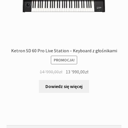
Ketron SD 60 Pro Live Station – Keyboard z głośnikami
PROMOCJA!
Pierwotna
Aktualna
14 '990,00
zł
13 '990,00
zł
cena
cena
wynosiła:
wynosi:
Dowiedz się więcej
14
13
'990,00zł.
'990,00zł.