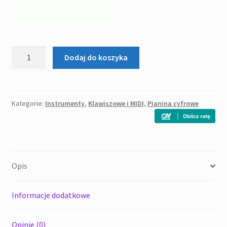
ilość
Dodaj do koszyka
KORG
B2
BK
-
Kategorie:
Instrumenty
,
Klawiszowe i MIDI
,
Pianina cyfrowe
pianino
cyfrowe
+
statyw
Opis
Informacje dodatkowe
Opinie (0)