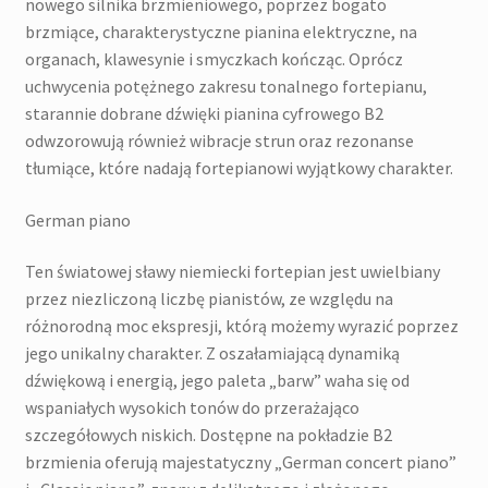
nowego silnika brzmieniowego, poprzez bogato
brzmiące, charakterystyczne pianina elektryczne, na
organach, klawesynie i smyczkach kończąc. Oprócz
uchwycenia potężnego zakresu tonalnego fortepianu,
starannie dobrane dźwięki pianina cyfrowego B2
odwzorowują również wibracje strun oraz rezonanse
tłumiące, które nadają fortepianowi wyjątkowy charakter.
German piano
Ten światowej sławy niemiecki fortepian jest uwielbiany
przez niezliczoną liczbę pianistów, ze względu na
różnorodną moc ekspresji, którą możemy wyrazić poprzez
jego unikalny charakter. Z oszałamiającą dynamiką
dźwiękową i energią, jego paleta „barw” waha się od
wspaniałych wysokich tonów do przerażająco
szczegółowych niskich. Dostępne na pokładzie B2
brzmienia oferują majestatyczny „German concert piano”