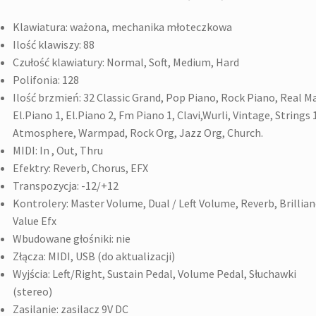
Klawiatura:
ważona, mechanika młoteczkowa
Ilość klawiszy:
88
Czułość klawiatury:
Normal, Soft, Medium, Hard
Polifonia:
128
Ilość brzmień:
32 Classic Grand, Pop Piano, Rock Piano, Real Ma
El.Piano 1, El.Piano 2, Fm Piano 1, Clavi,Wurli, Vintage, Strings 
Atmosphere, Warmpad, Rock Org, Jazz Org, Church.
MIDI:
In , Out, Thru
Efektry:
Reverb, Chorus, EFX
Transpozycja:
-12/+12
Kontrolery:
Master Volume, Dual / Left Volume, Reverb, Brillian
Value Efx
Wbudowane głośniki:
nie
Złącza:
MIDI, USB (do aktualizacji)
Wyjścia:
Left/Right, Sustain Pedal, Volume Pedal, Słuchawki
(stereo)
Zasilanie:
zasilacz 9V DC