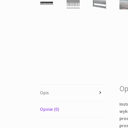
Op
Opis
Inst
Opinie (0)
wyko
proc
pros