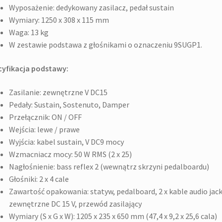
Wyposażenie:
dedykowany zasilacz, pedał sustain
Wymiary:
1250 x 308 x 115 mm
Waga:
13 kg
W zestawie podstawa z głośnikami o oznaczeniu 9SUGP1.
cyfikacja podstawy:
Zasilanie: zewnętrzne V DC15
Pedały: Sustain, Sostenuto, Damper
Przełącznik: ON / OFF
Wejścia: lewe / prawe
Wyjścia: kabel sustain, V DC9 mocy
Wzmacniacz mocy: 50 W RMS (2 x 25)
Nagłośnienie: bass reflex 2 (wewnątrz skrzyni pedalboardu)
Głośniki: 2 x 4 cale
Zawartość opakowania: statyw, pedalboard, 2 x kable audio jack
zewnętrzne DC 15 V, przewód zasilający
Wymiary (S x G x W): 1205 x 235 x 650 mm (47,4 x 9,2 x 25,6 cala)