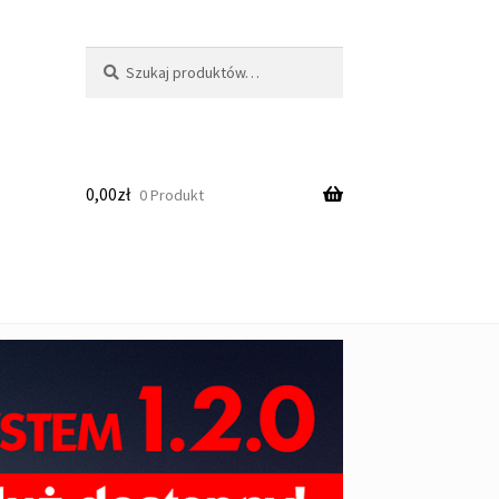
Szukaj:
Szukaj
0,00
zł
0 Produkt