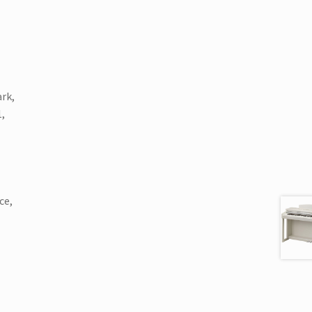
rk,
1,
ce,