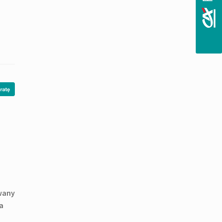
wany
a