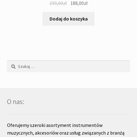
Pierwotna
Aktualna
199,00
zł
188,00
zł
cena
cena
wynosiła:
wynosi:
Dodaj do koszyka
199,00zł.
188,00zł.
Szukaj:
O nas:
Oferujemy szeroki asortyment instrumentów
muzycznych, akcesoriów oraz usług związanych z branżą