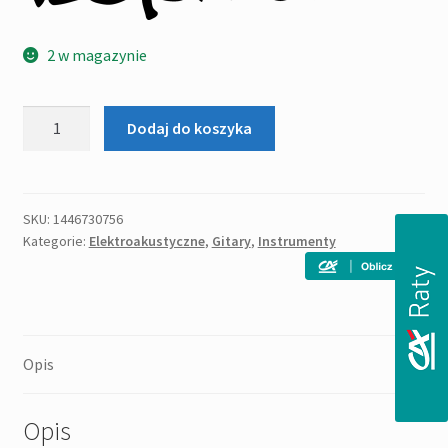
2 w magazynie
ilość
Dodaj do koszyka
KEPMA
D1CE
N
Gitara
SKU:
1446730756
Kategorie:
Elektroakustyczne
,
Gitary
,
Instrumenty
elektro-
akustyczna
Opis
Opis