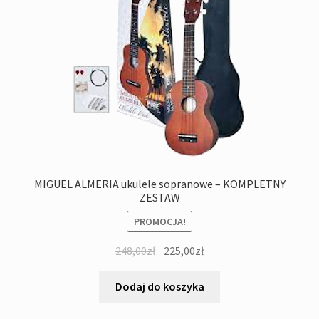
MIGUEL ALMERIA ukulele sopranowe – KOMPLETNY
ZESTAW
PROMOCJA!
Pierwotna
Aktualna
248,00
zł
225,00
zł
cena
cena
wynosiła:
wynosi:
Dodaj do koszyka
248,00zł.
225,00zł.