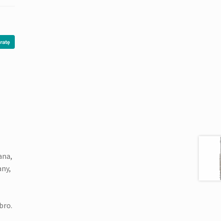
ana,
any,
bro.