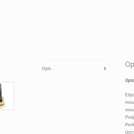
Op
Opis
Opis
Edyc
mosi
mosi
Podp
Perł
Ustn