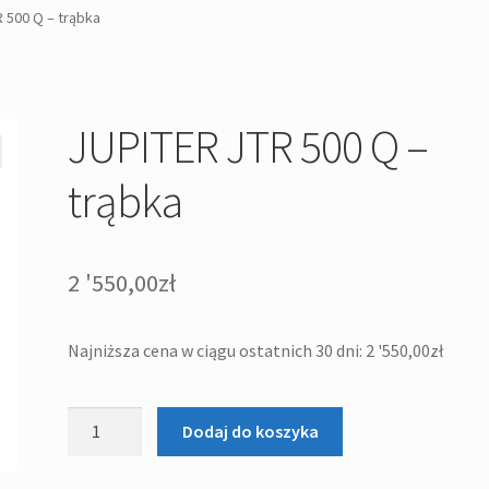
 500 Q – trąbka
JUPITER JTR 500 Q –
trąbka
2 '550,00
zł
Najniższa cena w ciągu ostatnich 30 dni:
2 '550,00
zł
ilość
Dodaj do koszyka
JUPITER
JTR