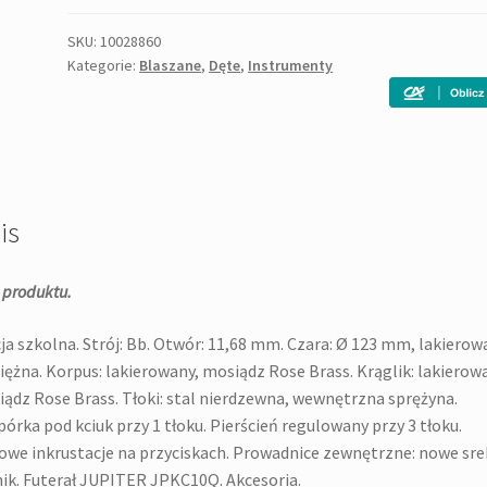
500
Q
SKU:
10028860
Kategorie:
Blaszane
,
Dęte
,
Instrumenty
-
trąbka
is
 produktu.
ja szkolna. Strój: Bb. Otwór: 11,68 mm. Czara: Ø 123 mm, lakierow
ężna. Korpus: lakierowany, mosiądz Rose Brass. Krąglik: lakierow
ądz Rose Brass. Tłoki: stal nierdzewna, wewnętrzna sprężyna.
órka pod kciuk przy 1 tłoku. Pierścień regulowany przy 3 tłoku.
owe inkrustacje na przyciskach. Prowadnice zewnętrzne: nowe sre
ik. Futerał JUPITER JPKC10Q. Akcesoria.