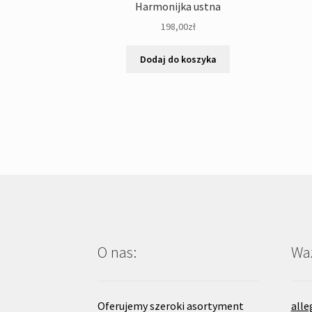
Harmonijka ustna
198,00
zł
Dodaj do koszyka
O nas:
Waż
Oferujemy szeroki asortyment
alle