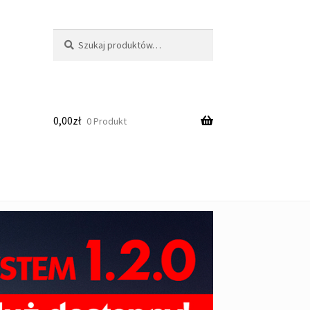
Szukaj:
Szukaj
0,00
zł
0 Produkt