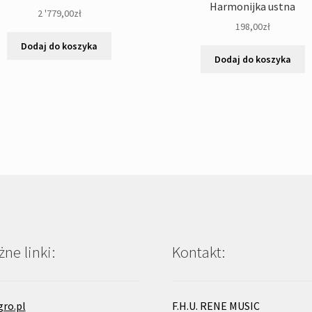
Harmonijka ustna
2 '779,00
zł
198,00
zł
Dodaj do koszyka
Dodaj do koszyka
ne linki:
Kontakt:
gro.pl
F.H.U. RENE MUSIC