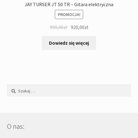
JAY TURSER JT 50 TR – Gitara elektryczna
PROMOCJA!
Pierwotna
Aktualna
999,00
zł
920,00
zł
cena
cena
wynosiła:
wynosi:
Dowiedz się więcej
999,00zł.
920,00zł.
Szukaj:
O nas: