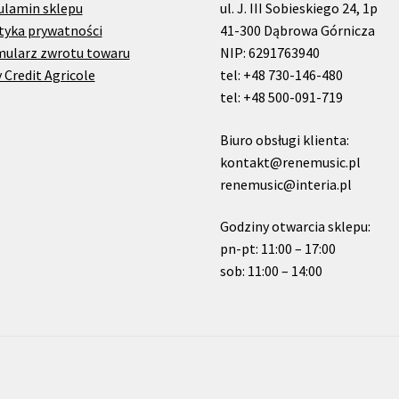
ulamin sklepu
ul. J. III Sobieskiego 24, 1p
tyka prywatności
41-300 Dąbrowa Górnicza
mularz zwrotu towaru
NIP: 6291763940
 Credit Agricole
tel: +48 730-146-480
tel: +48 500-091-719
Biuro obsługi klienta:
kontakt@renemusic.pl
renemusic@interia.pl
Godziny otwarcia sklepu:
pn-pt: 11:00 – 17:00
sob: 11:00 – 14:00