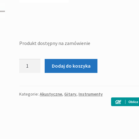
Produkt dostępny na zamówienie
ilość
Dodaj do koszyka
James
Neligan
EZR-
D
Kategorie:
Akustyczne
,
Gitary
,
Instrumenty
-
gitara
akustyczna