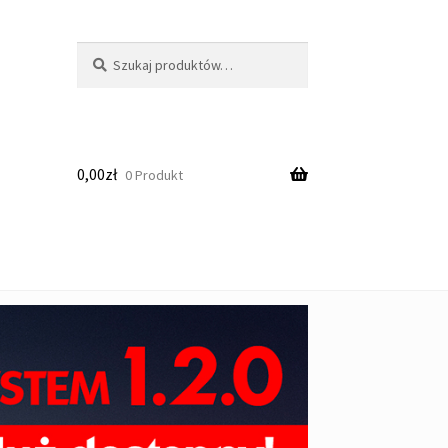
Szukaj:
Szukaj
0,00
zł
0 Produkt