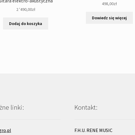
Gitara elektro-akustyczna
498,00
zł
2 '490,00
zł
Dowiedz się więcej
Dodaj do koszyka
ne linki:
Kontakt:
gro.pl
F.H.U. RENE MUSIC