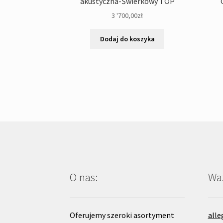
akustyczna-Świerkowy TOP
3 '700,00
zł
Dodaj do koszyka
O nas:
Waż
Oferujemy szeroki asortyment
alle