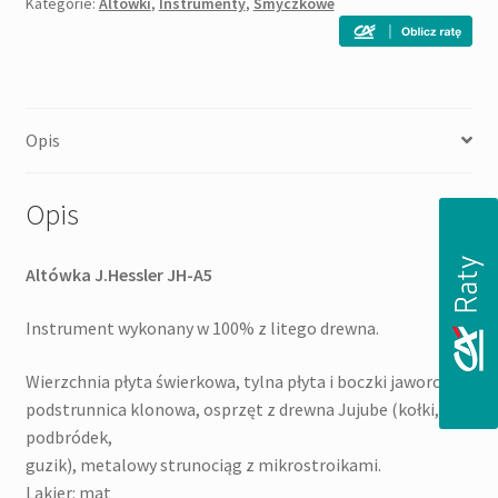
Kategorie:
Altówki
,
Instrumenty
,
Smyczkowe
Opis
Opis
Altówka J.Hessler JH-A5
Instrument wykonany w 100% z litego drewna.
Wierzchnia płyta świerkowa, tylna płyta i boczki jaworowe,
podstrunnica klonowa, osprzęt z drewna Jujube (kołki,
podbródek,
guzik), metalowy strunociąg z mikrostroikami.
Lakier: mat