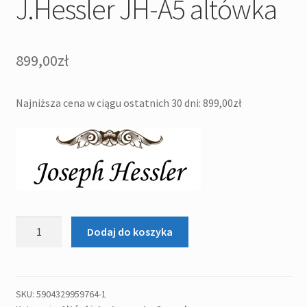
J.Hessler JH-A5 altówka
899,00
zł
Najniższa cena w ciągu ostatnich 30 dni:
899,00
zł
ilość
Dodaj do koszyka
J.Hessler
JH-
A5
altówka
SKU:
5904329959764-1