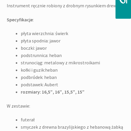
Instrument ręcznie robiony z drobnym rysunkiem drewna.
Specyfikacje
:
płyta wierzchnia: świerk
płyta spodnia: jawor
boczki: jawor
podstrunnica: heban
strunociąg: metalowy z mikrostroikami
kołki i guzik:heban
podbródek: heban
podstawek: Aubert
rozmiary: 16,5″, 16″, 15,5″, 15″
W zestawie:
futerał
smyczek z drewna brazylijskiego z hebanową żabką