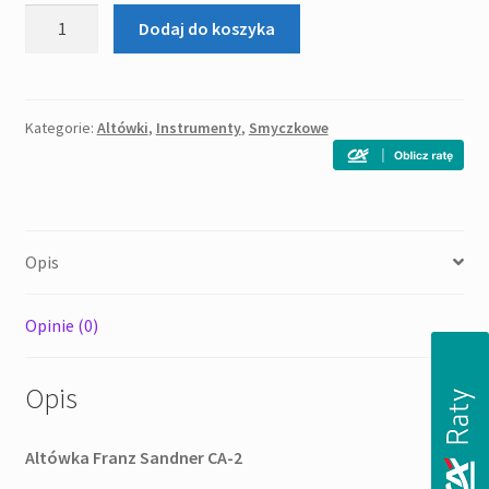
ilość
Dodaj do koszyka
Franz
Sandner
Concert
CA-
Kategorie:
Altówki
,
Instrumenty
,
Smyczkowe
2
altówka
Opis
Opinie (0)
Opis
Altówka Franz Sandner CA-2