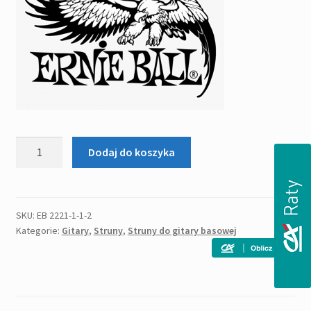
ilość
Dodaj do koszyka
ERNIE
BALL
EB
2844
SKU:
EB 2221-1-1-2
Kategorie:
Gitary
,
Struny
,
Struny do gitary basowej
seria
STAINLESS
STEEL
SLINKY
BASS