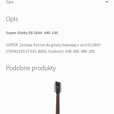
Opis
komplet
strun
do
Opis
gitary
basowej
Super Slinky EB 2844 045-100
SUPER. Zestaw 4 strun do gitary basowej z serii SLINKY
STAINLESS STEEL BASS. Grubości: .045 .065 .080 .100
Podobne produkty