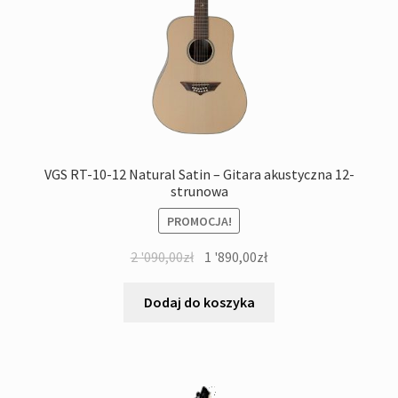
VGS RT-10-12 Natural Satin – Gitara akustyczna 12-
strunowa
PROMOCJA!
Pierwotna
Aktualna
2 '090,00
zł
1 '890,00
zł
cena
cena
wynosiła:
wynosi:
Dodaj do koszyka
2
1
'090,00zł.
'890,00zł.