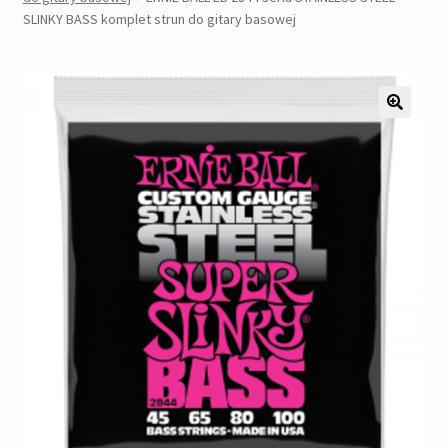
Pozostałe
SLINKY BASS komplet strun do gitary basowej
Kontakt