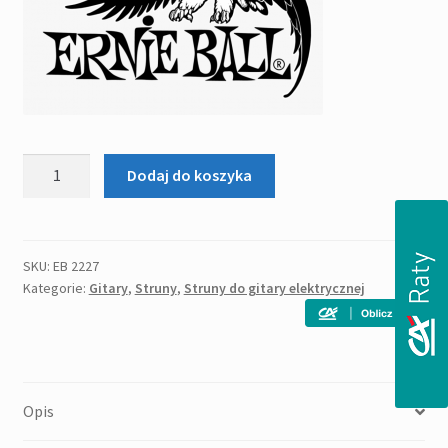
ilość
Dodaj do koszyka
ERNIE
BALL
EB
2227
SKU:
EB 2227
Kategorie:
Gitary
,
Struny
,
Struny do gitary elektrycznej
komplet
strun
do
gitary
elektrycznej
Opis