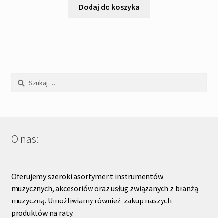
wynosiła:
wynosi:
Dodaj do koszyka
2
1
'090,00zł.
'890,00zł.
Szukaj:
O nas:
Oferujemy szeroki asortyment instrumentów
muzycznych, akcesoriów oraz usług związanych z branżą
muzyczną. Umożliwiamy również zakup naszych
produktów na raty.