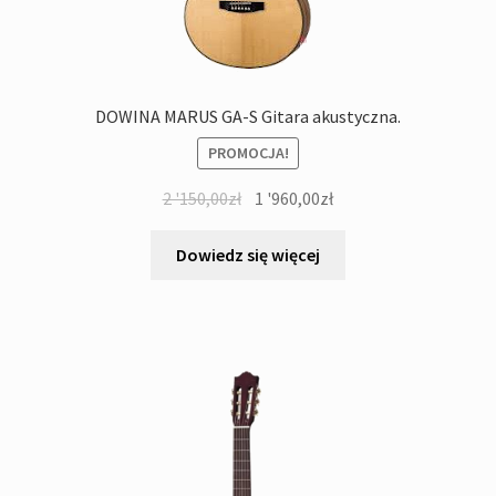
DOWINA MARUS GA-S Gitara akustyczna.
PROMOCJA!
Pierwotna
Aktualna
2 '150,00
zł
1 '960,00
zł
cena
cena
wynosiła:
wynosi:
Dowiedz się więcej
2
1
'150,00zł.
'960,00zł.