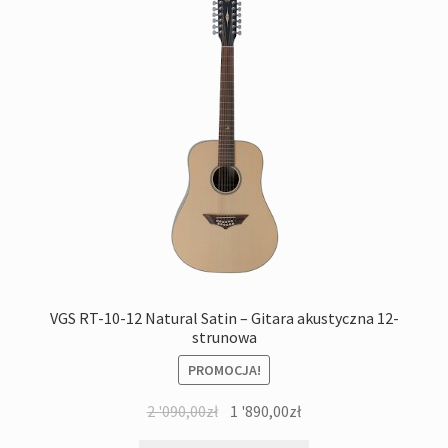
VGS RT-10-12 Natural Satin – Gitara akustyczna 12-
strunowa
PROMOCJA!
Pierwotna
Aktualna
2 '090,00
zł
1 '890,00
zł
cena
cena