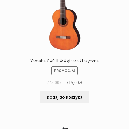
Yamaha C 40 II 4/4 gitara klasyczna
PROMOCJA!
Pierwotna
Aktualna
775,00
zł
715,00
zł
cena
cena
wynosiła:
wynosi:
Dodaj do koszyka
775,00zł.
715,00zł.