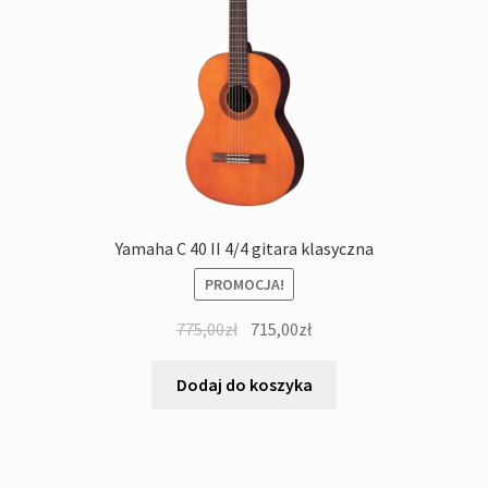
Yamaha C 40 II 4/4 gitara klasyczna
PROMOCJA!
Pierwotna
Aktualna
775,00
zł
715,00
zł
cena
cena
wynosiła:
wynosi:
Dodaj do koszyka
775,00zł.
715,00zł.