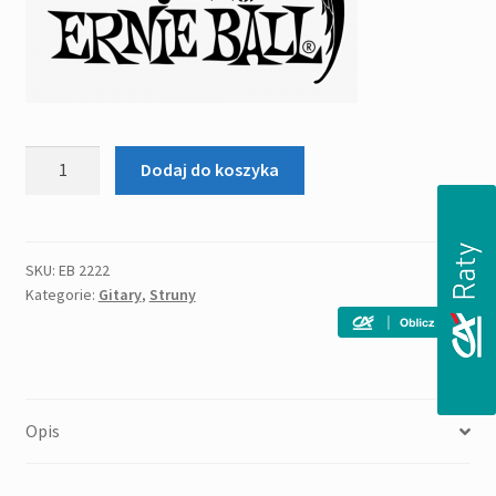
ilość
Dodaj do koszyka
ERNIE
BALL
EB
2222
SKU:
EB 2222
Kategorie:
Gitary
,
Struny
komplet
strun
do
gitary
elektrycznej
Opis