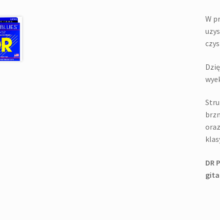
W pr
uzys
czys
Dzię
wyek
Stru
brzm
oraz
klas
DR P
gita