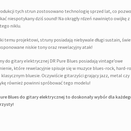
odukcji tych strun zostosowano technologię sprzed lat, co pozwo
kać niespotykany dziś sound! Na okrągły rdzeń nawinięto owijkę z
tego niklu.
ki temu projektowi, struny posiadają niebywale długi sustain, świe
sponowane niskie tony oraz rewelacyjny atak!
ny do gitary elektrycznej DR Pure Blues posiadają vintage’owe
ienie, które rewelacyjnie spisuje się w muzyce blues-rock, hard-r
 klasycznym bluesie. Oczywiście gitarzyści grający jazz, metal czy
ykę również powinni spróbować tego modelu!
ure Blues do gitary elektrycznej to doskonały wybór dla każdeg
rzysty!