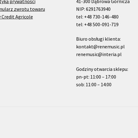
tyka prywatności
41-300 Dąbrowa Górnicza
mularz zwrotu towaru
NIP: 6291763940
 Credit Agricole
tel: +48 730-146-480
tel: +48 500-091-719
Biuro obsługi klienta:
kontakt@renemusic.pl
renemusic@interia.pl
Godziny otwarcia sklepu:
pn-pt: 11:00 – 17:00
sob: 11:00 – 14:00