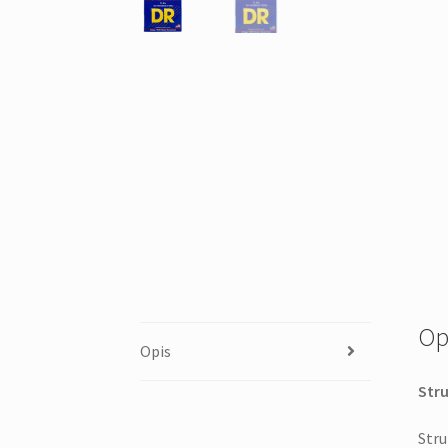
Op
Opis
Stru
Stru