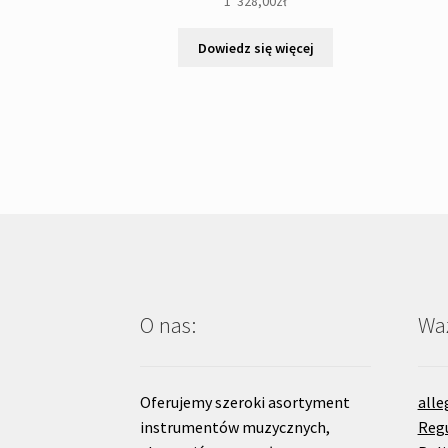
1 '328,00
zł
Dowiedz się więcej
O nas:
Waż
Oferujemy szeroki asortyment
alle
instrumentów muzycznych,
Reg