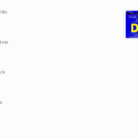
liło
tnie
ock
o