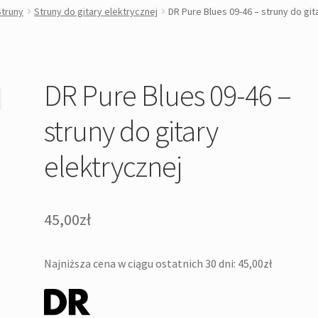
Struny
Struny do gitary elektrycznej
DR Pure Blues 09-46 – struny do git
DR Pure Blues 09-46 –
struny do gitary
elektrycznej
45,00
zł
Najniższa cena w ciągu ostatnich 30 dni:
45,00
zł