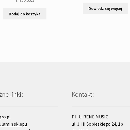
3 '850,00
zł
Dowiedz się więcej
Dodaj do koszyka
ne linki:
Kontakt:
gro.pl
F.H.U. RENE MUSIC
ulamin sklepu
ul. J. III Sobieskiego 24, 1p