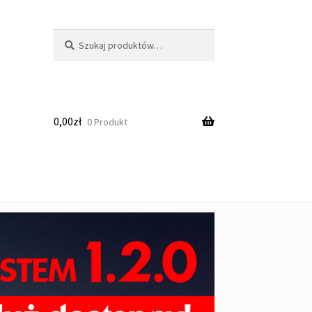
Szukaj:
Szukaj
0,00
zł
0 Produkt