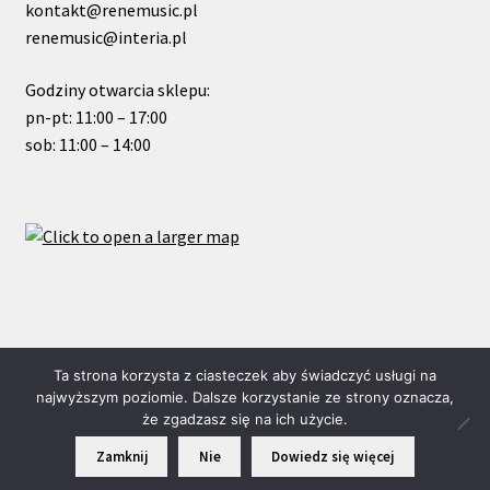
kontakt@renemusic.pl
renemusic@interia.pl
Godziny otwarcia sklepu:
pn-pt: 11:00 – 17:00
sob: 11:00 – 14:00
© ReneMusic 2022 Powered by Michal Zalas
Ta strona korzysta z ciasteczek aby świadczyć usługi na
najwyższym poziomie. Dalsze korzystanie ze strony oznacza,
że zgadzasz się na ich użycie.
0
Zamknij
Nie
Dowiedz się więcej
Szukaj:
Szukaj