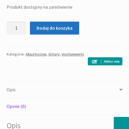
Produkt dostępny na zamówienie
ilość
Dodaj do koszyka
Dowina
Chianti
GA-
ds
Kategorie:
Akustyczne
,
Gitary
,
Instrumenty
-
gitara
akustyczna
Opis
Opinie (0)
Opis