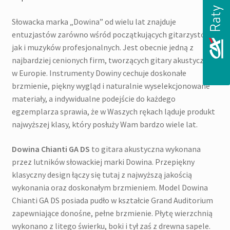
Słowacka marka „Dowina” od wielu lat znajduje
entuzjastów zarówno wśród początkujących gitarzystów,
jak i muzyków profesjonalnych. Jest obecnie jedną z
najbardziej cenionych firm, tworzących gitary akustyczne
w Europie. Instrumenty Dowiny cechuje doskonałe
brzmienie, piękny wygląd i naturalnie wyselekcjonowane
materiały, a indywidualne podejście do każdego
egzemplarza sprawia, że w Waszych rękach ląduje produkt
najwyższej klasy, który posłuży Wam bardzo wiele lat.
Dowina Chianti GA DS
to gitara akustyczna wykonana
przez lutników słowackiej marki Dowina. Przepiękny
klasyczny design łączy się tutaj z najwyższą jakością
wykonania oraz doskonałym brzmieniem. Model Dowina
Chianti GA DS posiada pudło w kształcie Grand Auditorium
zapewniające donośne, pełne brzmienie. Płytę wierzchnią
wykonano z litego świerku, boki i tył zaś z drewna sapele.