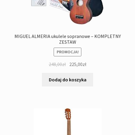
MIGUEL ALMERIA ukulele sopranowe – KOMPLETNY
ZESTAW
PROMOCJA!
Pierwotna
Aktualna
248,00
zł
225,00
zł
cena
cena
wynosiła:
wynosi:
Dodaj do koszyka
248,00zł.
225,00zł.