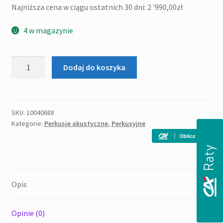
Najniższa cena w ciągu ostatnich 30 dni:
2 '990,00
zł
wynosiła:
wynosi:
3
2
4 w magazynie
'300,00zł.
'990,00zł.
ilość
Dodaj do koszyka
DIXON
LITTLE
ROOMER
CERULEAN
SKU:
10040688
Kategorie:
Perkusje akustyczne
,
Perkusyjne
FROST
10/13/20
+
10
WERBEL
Opis
Opinie (0)