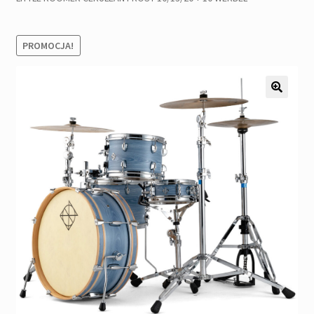
Pozostałe
Kontakt
PROMOCJA!