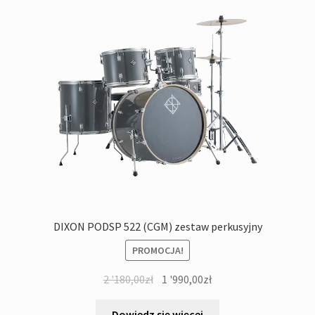
DIXON PODSP 522 (CGM) zestaw perkusyjny
PROMOCJA!
Pierwotna
Aktualna
2 '180,00
zł
1 '990,00
zł
cena
cena
wynosiła:
wynosi:
Dowiedz się więcej