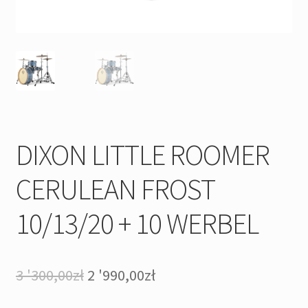
DIXON LITTLE ROOMER
CERULEAN FROST
10/13/20 + 10 WERBEL
Pierwotna
Aktualna
3 '300,00
zł
2 '990,00
zł
cena
cena