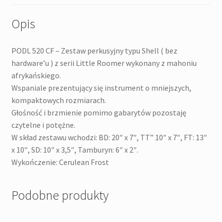
Opis
PODL 520 CF – Zestaw perkusyjny typu Shell ( bez
hardware’u ) z serii Little Roomer wykonany z mahoniu
afrykańskiego.
Wspaniale prezentujący się instrument o mniejszych,
kompaktowych rozmiarach.
Głośność i brzmienie pomimo gabarytów pozostaję
czytelne i potężne.
W skład zestawu wchodzi: BD: 20″ x 7″, TT” 10″ x 7″, FT: 13″
x 10″, SD: 10″ x 3,5″, Tamburyn: 6″ x 2″.
Wykończenie: Cerulean Frost
Podobne produkty