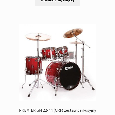
2
1
'180,00zł.
'990,00zł.
PREMIER GM 22-44 (CRF) zestaw perkusyjny