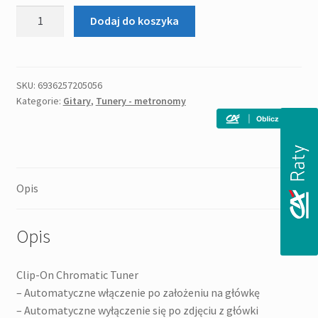
ilość
Dodaj do koszyka
CHERUB
WST-
640C
PLUS
SKU:
6936257205056
Kategorie:
Gitary
,
Tunery - metronomy
TUNER
Opis
Opis
Clip-On Chromatic Tuner
– Automatyczne włączenie po założeniu na główkę
– Automatyczne wyłączenie się po zdjęciu z główki