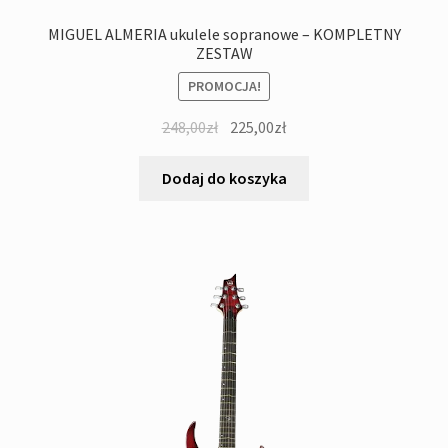
MIGUEL ALMERIA ukulele sopranowe – KOMPLETNY
ZESTAW
PROMOCJA!
Pierwotna
Aktualna
248,00
zł
225,00
zł
cena
cena
wynosiła:
wynosi:
Dodaj do koszyka
248,00zł.
225,00zł.