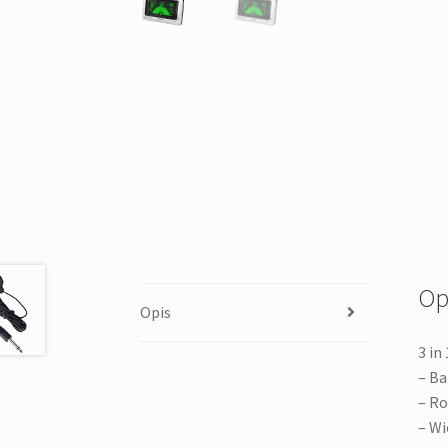
Op
Opis
3 in
– Ba
– Ro
– Wi