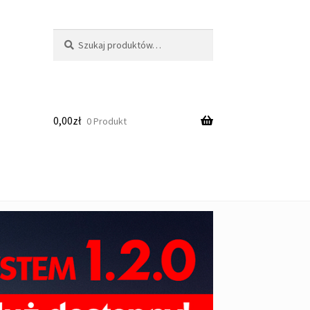
Szukaj:
Szukaj
0,00
zł
0 Produkt