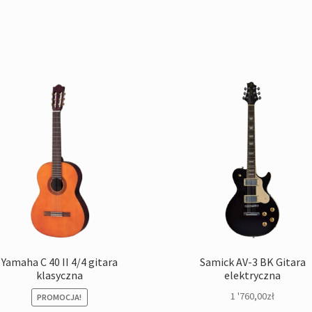
Yamaha C 40 II 4/4 gitara
Samick AV-3 BK Gitara
klasyczna
elektryczna
1 '760,00
zł
PROMOCJA!