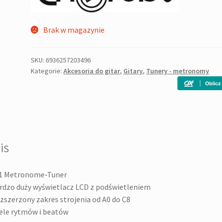
Brak w magazynie
SKU:
6936257203496
Kategorie:
Akcesoria do gitar
,
Gitary
,
Tunery - metronomy
is
 1 Metronome-Tuner
rdzo duży wyświetlacz LCD z podświetleniem
zszerzony zakres strojenia od A0 do C8
ele rytmów i beatów