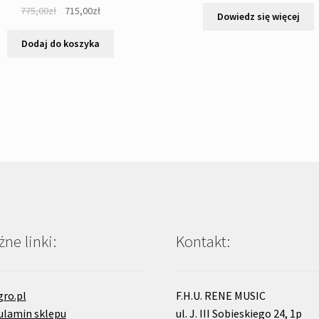
Pierwotna
Aktualna
775,00
zł
715,00
zł
Dowiedz się więcej
cena
cena
wynosiła:
wynosi:
Dodaj do koszyka
775,00zł.
715,00zł.
ne linki:
Kontakt:
gro.pl
F.H.U. RENE MUSIC
ulamin sklepu
ul. J. III Sobieskiego 24, 1p