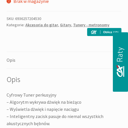
Brak w magazynie
SKU:
6936257204530
Kategorie:
Akcesoria do gitar
,
Gitary
,
Tunery - metronomy
Opis
Opis
Cyfrowy Tuner perkusyjny
– Algorytm wykrywa dżwięk na bieżąco
– Wyświetla dżwięk i napięcie naciągu
– Inteligentny zacisk pasuje do niemal wszystkich
akustycznych bębnów.