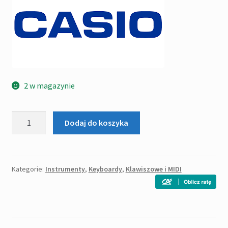
'290,00zł.
'190,00zł.
2 w magazynie
ilość
Dodaj do koszyka
Casio
LK-
S450
dynamiczna
Kategorie:
Instrumenty
,
Keyboardy
,
Klawiszowe i MIDI
podświetlana
klawiatura