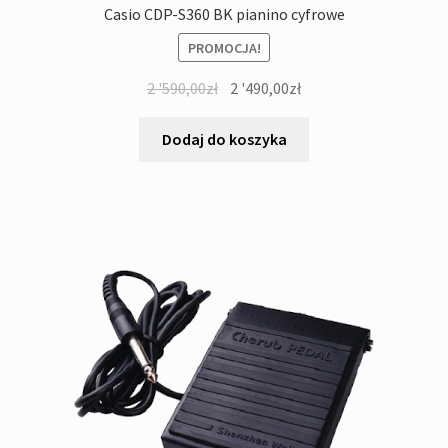
Casio CDP-S360 BK pianino cyfrowe
PROMOCJA!
Pierwotna
Aktualna
2 '590,00
zł
2 '490,00
zł
cena
cena
wynosiła:
wynosi:
Dodaj do koszyka
2
2
'590,00zł.
'490,00zł.