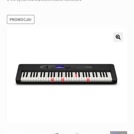
Pozostałe
Kontakt
PROMOCJA!