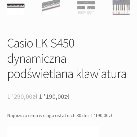
Casio LK-S450
dynamiczna
podświetlana klawiatura
Pierwotna
Aktualna
1 '290,00
zł
1 '190,00
zł
cena
cena
Najniższa cena w ciągu ostatnich 30 dni:
1 '190,00
zł
wynosiła:
wynosi:
1
1