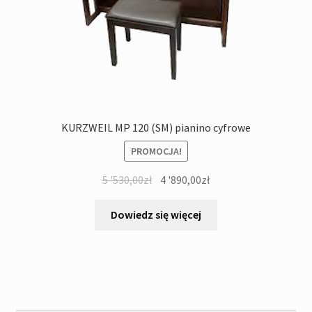
KURZWEIL MP 120 (SM) pianino cyfrowe
PROMOCJA!
Pierwotna
Aktualna
5 '530,00
zł
4 '890,00
zł
cena
cena
wynosiła:
wynosi:
Dowiedz się więcej
5
4
'530,00zł.
'890,00zł.