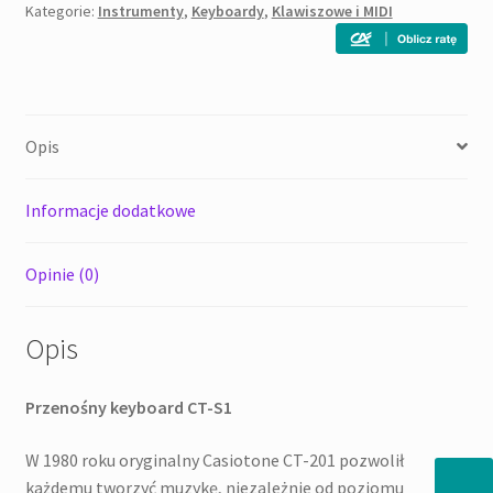
RD
Kategorie:
Instrumenty
,
Keyboardy
,
Klawiszowe i MIDI
Keyboard
Opis
Informacje dodatkowe
Opinie (0)
Opis
Przenośny keyboard CT-S1
W 1980 roku oryginalny Casiotone CT-201 pozwolił
każdemu tworzyć muzykę, niezależnie od poziomu