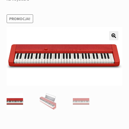
Pozostałe
Kontakt
PROMOCJA!