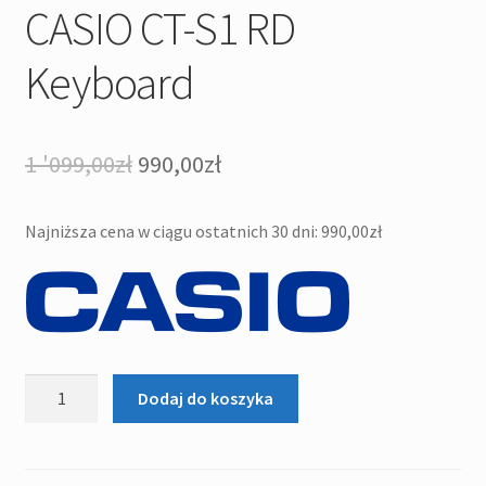
CASIO CT-S1 RD
Keyboard
Pierwotna
Aktualna
1 '099,00
zł
990,00
zł
cena
cena
Najniższa cena w ciągu ostatnich 30 dni:
990,00
zł
wynosiła:
wynosi:
1
990,00zł.
'099,00zł.
ilość
Dodaj do koszyka
CASIO
CT-
S1