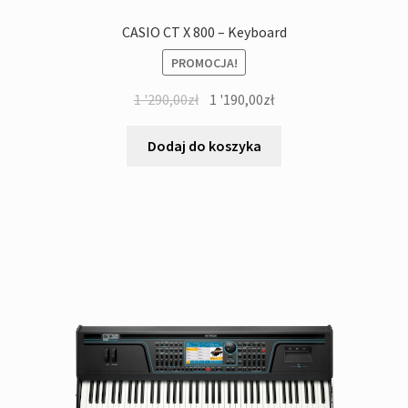
CASIO CT X 800 – Keyboard
PROMOCJA!
Pierwotna
Aktualna
1 '290,00
zł
1 '190,00
zł
cena
cena
wynosiła:
wynosi:
Dodaj do koszyka
1
1
'290,00zł.
'190,00zł.