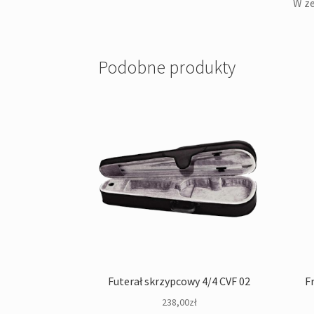
W ze
Podobne produkty
Futerał skrzypcowy 4/4 CVF 02
F
238,00
zł