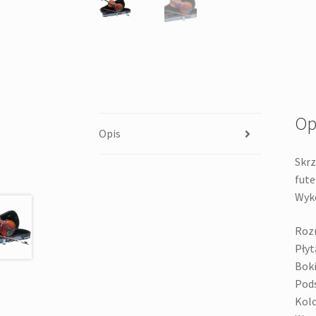
Op
Opis
Skrz
fu
Wyko
Rozm
Płyt
Boki 
Pods
Kolo