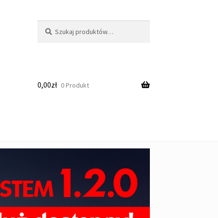
Szukaj:
Szukaj
0,00
zł
0 Produkt