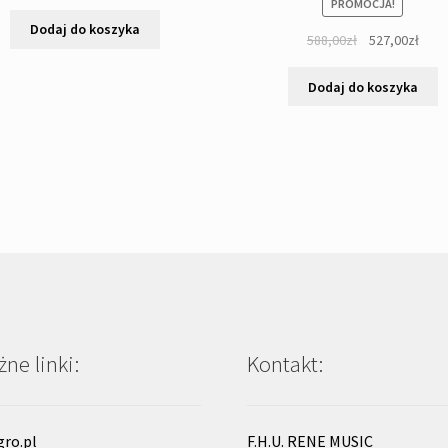
PROMOCJA!
Dodaj do koszyka
Pierwotna
Aktu
588,00
zł
527,00
zł
cena
cena
wynosiła:
wyno
Dodaj do koszyka
588,00zł.
527,0
ne linki:
Kontakt:
gro.pl
F.H.U. RENE MUSIC