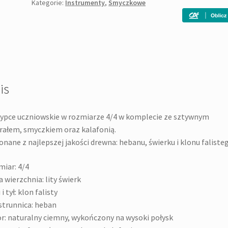
Kategorie:
Instrumenty
,
Smyczkowe
is
ypce uczniowskie w rozmiarze 4/4 w komplecie ze sztywnym
terałem, smyczkiem oraz kalafon
nane z najlepszej jakości drewna: hebanu, świerku i klonu falisteg
iar: 4/4
a wierzchnia: lity świerk
i tył: klon falisty
trunnica: heban
r: naturalny ciemny, wykończony na wysoki połysk