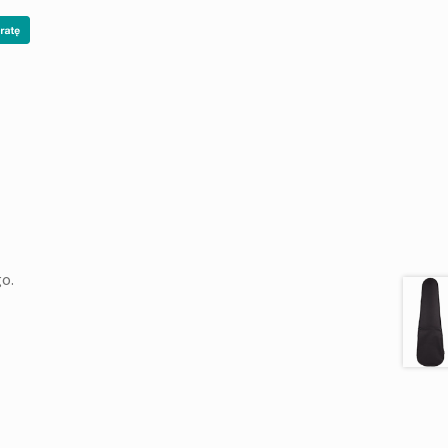
ią.
o.