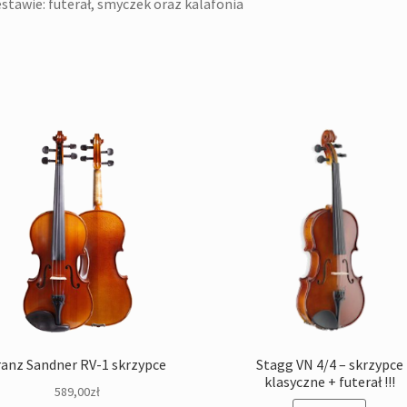
stawie: futerał, smyczek oraz kalafonia
ranz Sandner RV-1 skrzypce
Stagg VN 4/4 – skrzypce
klasyczne + futerał !!!
589,00
zł