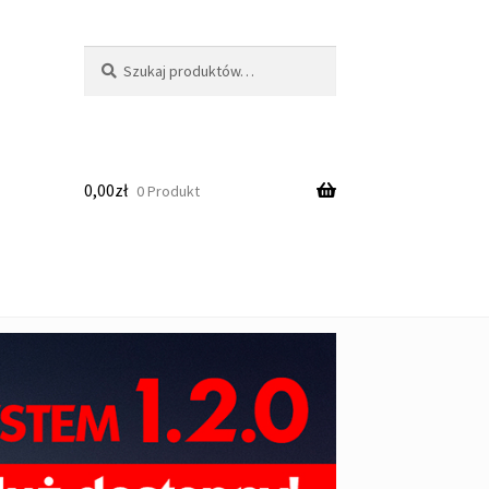
Szukaj:
Szukaj
0,00
zł
0 Produkt