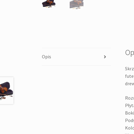
Op
Opis
Skrz
fute
drew
Rozm
Płyt
Boki 
Pods
Kolo