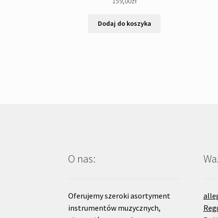
159,00
zł
Dodaj do koszyka
O nas:
Waż
Oferujemy szeroki asortyment
alle
instrumentów muzycznych,
Reg