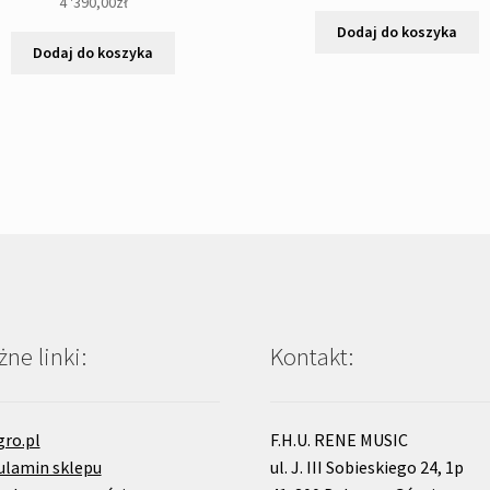
4 '390,00
zł
Dodaj do koszyka
Dodaj do koszyka
ne linki:
Kontakt:
gro.pl
F.H.U. RENE MUSIC
ulamin sklepu
ul. J. III Sobieskiego 24, 1p