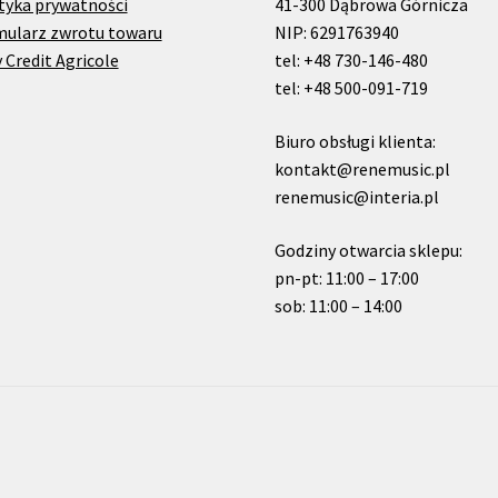
tyka prywatności
41-300 Dąbrowa Górnicza
mularz zwrotu towaru
NIP: 6291763940
 Credit Agricole
tel: +48 730-146-480
tel: +48 500-091-719
Biuro obsługi klienta:
kontakt@renemusic.pl
renemusic@interia.pl
Godziny otwarcia sklepu:
pn-pt: 11:00 – 17:00
sob: 11:00 – 14:00