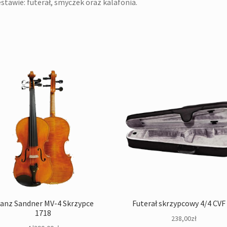
stawie: futerał, smyczek oraz kalafonia.
ranz Sandner MV-4 Skrzypce
Futerał skrzypcowy 4/4 CVF
1718
238,00
zł