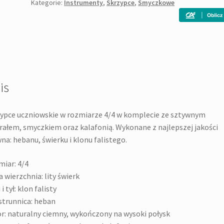
Kategorie:
Instrumenty
,
Skrzypce
,
Smyczkowe
is
ypce uczniowskie w rozmiarze 4/4 w komplecie ze sztywnym
rałem, smyczkiem oraz kalafonią. Wykonane z najlepszej jakości
na: hebanu, świerku i klonu falistego.
iar: 4/4
a wierzchnia: lity świerk
i tył: klon falisty
trunnica: heban
r: naturalny ciemny, wykończony na wysoki połysk