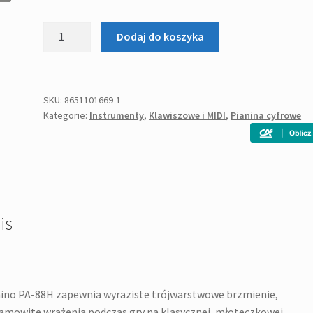
ilość
Dodaj do koszyka
Artesia
PA-
88H
B
SKU:
8651101669-1
Kategorie:
Instrumenty
,
Klawiszowe i MIDI
,
Pianina cyfrowe
-
pianino
cyfrowe
is
ino PA-88H zapewnia wyraziste trójwarstwowe brzmienie,
amowite wrażenia podczas gry na klasycznej, młoteczkowej