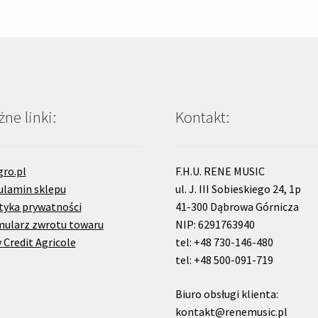
ne linki:
Kontakt:
gro.pl
F.H.U. RENE MUSIC
ulamin sklepu
ul. J. III Sobieskiego 24, 1p
tyka prywatności
41-300 Dąbrowa Górnicza
mularz zwrotu towaru
NIP: 6291763940
 Credit Agricole
tel: +48 730-146-480
tel: +48 500-091-719
Biuro obsługi klienta:
kontakt@renemusic.pl