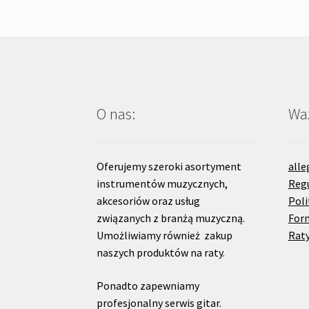
O nas:
Waż
Oferujemy szeroki asortyment
alle
instrumentów muzycznych,
Reg
akcesoriów oraz usług
Poli
związanych z branżą muzyczną.
For
Umożliwiamy również zakup
Raty
naszych produktów na raty.
Ponadto zapewniamy
profesjonalny serwis gitar.