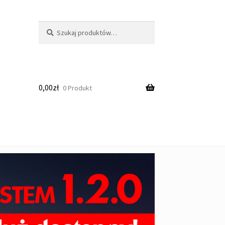
Szukaj:
Szukaj
0,00
zł
0 Produkt