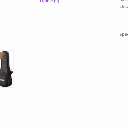
Opinie (0)
klaw
Spec