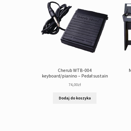
Cherub WTB-004
M
keyboard/pianino – Pedał sustain
74,00
zł
Dodaj do koszyka