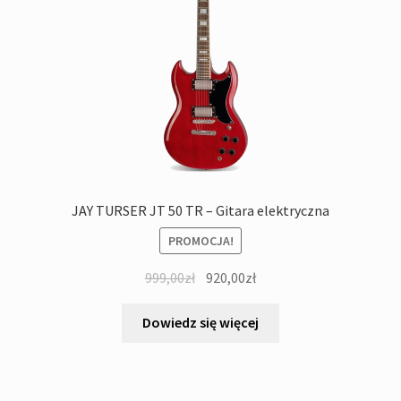
JAY TURSER JT 50 TR – Gitara elektryczna
PROMOCJA!
Pierwotna
Aktualna
999,00
zł
920,00
zł
cena
cena
wynosiła:
wynosi:
Dowiedz się więcej
999,00zł.
920,00zł.