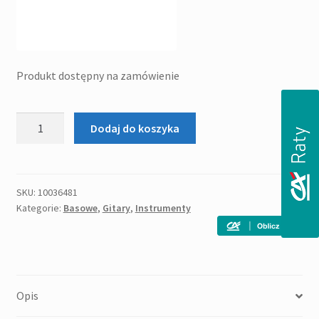
Produkt dostępny na zamówienie
ilość
Dodaj do koszyka
ARIA
STB-
PJ
(BK)
SKU:
10036481
Kategorie:
Basowe
,
Gitary
,
Instrumenty
bas
elektryczny
Opis