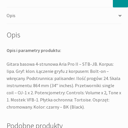
basowa
Opis
Opis
Opis i parametry produktu:
Gitara basowa 4-strunowa Aria Pro II – STB-JB. Korpus:
lipa. Gryf: klon. Łączenie gryfu z korpusem: Bolt-on –
wkręcany. Podstrunnica: palisander. Ilość progów: 24. Skala
instrumentu: 864 mm (34’’ inches). Przetworniki: single
coil – OJ-1 x 2. Potencjometry: Controls: Volume x 2, Tone x
1. Mostek: VFB-1. Płytka ochronna: Tortoise. Osprzęt:
chromowany. Kolor: czarny – BK (Black).
Podobne produkty