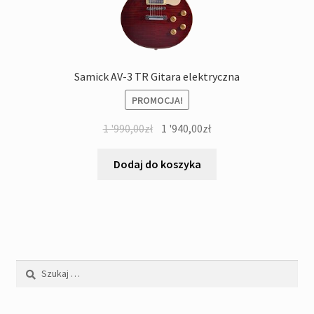
Samick AV-3 TR Gitara elektryczna
PROMOCJA!
Pierwotna
Aktualna
1 '990,00
zł
1 '940,00
zł
cena
cena
wynosiła:
wynosi:
Dodaj do koszyka
1
1
'990,00zł.
'940,00zł.
Szukaj: