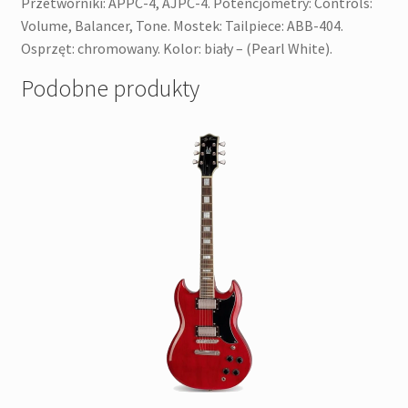
Przetworniki: APPC-4, AJPC-4. Potencjometry: Controls:
Volume, Balancer, Tone. Mostek: Tailpiece: ABB-404.
Osprzęt: chromowany. Kolor: biały – (Pearl White).
Podobne produkty