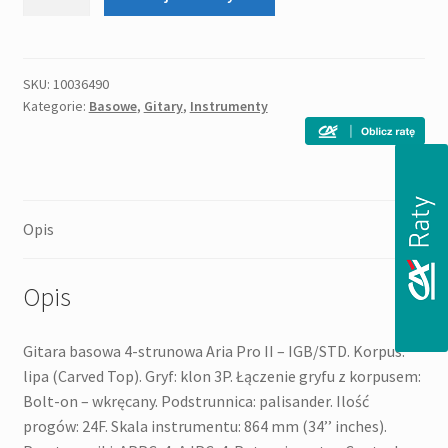
ARIA
IGB-
STD
(PWH)
SKU:
10036490
Kategorie:
Basowe
,
Gitary
,
Instrumenty
bas
elektryczny
Opis
Opis
Gitara basowa 4-strunowa Aria Pro II – IGB/STD. Korpus:
lipa (Carved Top). Gryf: klon 3P. Łączenie gryfu z korpusem:
Bolt-on – wkręcany. Podstrunnica: palisander. Ilość
progów: 24F. Skala instrumentu: 864 mm (34’’ inches).