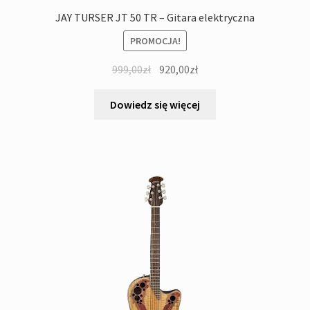
JAY TURSER JT 50 TR – Gitara elektryczna
PROMOCJA!
Pierwotna
Aktualna
999,00
zł
920,00
zł
cena
cena
wynosiła:
wynosi:
Dowiedz się więcej
999,00zł.
920,00zł.