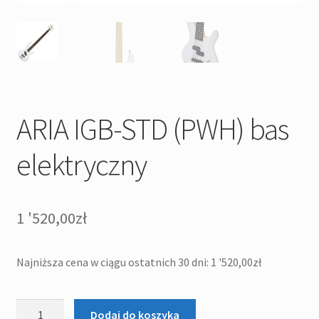
ARIA IGB-STD (PWH) bas
elektryczny
1 '520,00
zł
Najniższa cena w ciągu ostatnich 30 dni:
1 '520,00
zł
ilość
Dodaj do koszyka