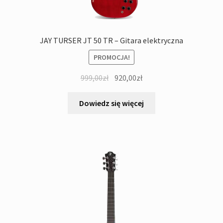
JAY TURSER JT 50 TR – Gitara elektryczna
PROMOCJA!
Pierwotna
Aktualna
999,00
zł
920,00
zł
cena
cena
wynosiła:
wynosi:
Dowiedz się więcej
999,00zł.
920,00zł.