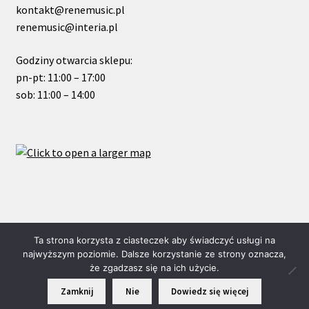
kontakt@renemusic.pl
renemusic@interia.pl
Godziny otwarcia sklepu:
pn-pt: 11:00 – 17:00
sob: 11:00 – 14:00
© ReneMusic 2021 Powered by Michal Zalas
Ta strona korzysta z ciasteczek aby świadczyć usługi na
najwyższym poziomie. Dalsze korzystanie ze strony oznacza,
że zgadzasz się na ich użycie.
0
Zamknij
Nie
Dowiedz się więcej
Szukaj:
Szukaj