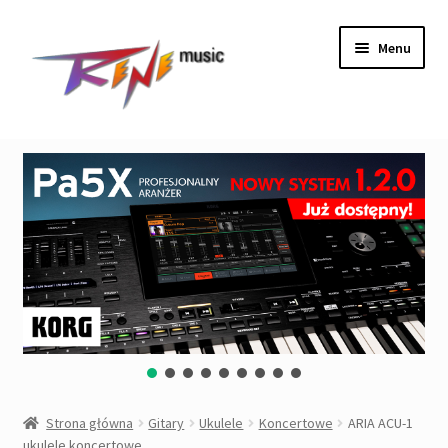
Przejdź
Przejdź
Menu
do
do
nawigacji
treści
Rozwiń
Instrumenty
menu
potom
Rozwiń
Wzmacniacze&Kolumny
menu
potom
Rozwiń
Procesory, Efekty, Preampy
menu
potom
Rozwiń
Nagłośnienie
menu
potom
Rozwiń
DJ&Studio
menu
potom
Oświetlenie
Strona główna
Gitary
Ukulele
Koncertowe
ARIA ACU-1
ukulele koncertowe