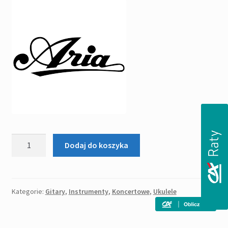
285,00zł.
269,00zł.
ilość
Dodaj do koszyka
ARIA
ACU-
1
ukulele
Kategorie:
Gitary
,
Instrumenty
,
Koncertowe
,
Ukulele
koncertowe