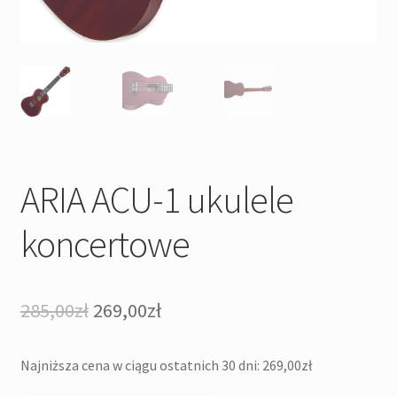
ARIA ACU-1 ukulele
koncertowe
Pierwotna
Aktualna
285,00
zł
269,00
zł
cena
cena
Najniższa cena w ciągu ostatnich 30 dni:
269,00
zł
wynosiła:
wynosi: