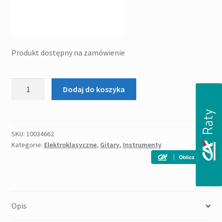
Produkt dostępny na zamówienie
ilość
Dodaj do koszyka
ARIA
A-
48CE
(SBL)
SKU:
10034662
Kategorie:
Elektroklasyczne
,
Gitary
,
Instrumenty
gitara
elektro-
klasyczna
Opis