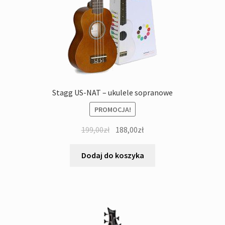
Stagg US-NAT – ukulele sopranowe
PROMOCJA!
Pierwotna
Aktualna
199,00
zł
188,00
zł
cena
cena
wynosiła:
wynosi:
Dodaj do koszyka
199,00zł.
188,00zł.