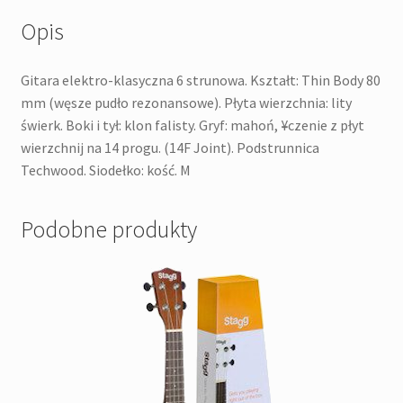
Opis
Gitara elektro-klasyczna 6 strunowa. Kształt: Thin Body 80
mm (węsze pudło rezonansowe). Płyta wierzchnia: lity
świerk. Boki i tył: klon falisty. Gryf: mahoń, ¥czenie z płyt
wierzchnij na 14 progu. (14F Joint). Podstrunnica
Techwood. Siodełko: kość. M
Podobne produkty