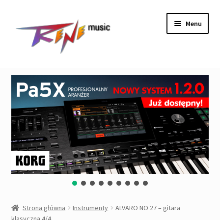
Przejdź
Przejdź
Menu
do
do
nawigacji
treści
Rozwiń
Instrumenty
menu
potom
Rozwiń
Wzmacniacze&Kolumny
menu
potom
Rozwiń
Procesory, Efekty, Preampy
menu
potom
Rozwiń
Nagłośnienie
menu
potom
Rozwiń
DJ&Studio
menu
potom
Oświetlenie
Strona główna
Instrumenty
ALVARO NO 27 – gitara
klasyczna 4/4