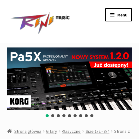
Przejdź
Przejdź
Menu
do
do
nawigacji
treści
Rozwiń
Instrumenty
menu
potom
Rozwiń
Gitary
menu
potom
Rozwiń
Klasyczne
menu
potom
Size 1/2 – 3/4
Size 4/4
Elektroklasyczne
Strona główna
Gitary
Klasyczne
Size 1/2 - 3/4
Strona 2