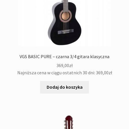
menu
potom
Rozwiń
Dęte
menu
potom
Rozwiń
Wzmacniacze&Kolumny
menu
potom
Rozwiń
Procesory, Efekty, Preampy
menu
potom
Rozwiń
Nagłośnienie
VGS BASIC PURE – czarna 3/4 gitara klasyczna
menu
369,00
zł
potom
Rozwiń
DJ&Studio
Najniższa cena w ciągu ostatnich 30 dni:
369,00
zł
menu
potom
Oświetlenie
Dodaj do koszyka
Pozostałe
Kontakt