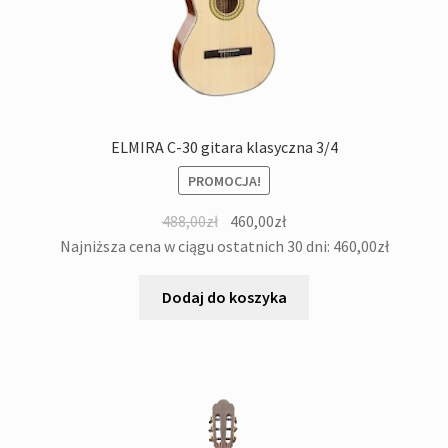
ELMIRA C-30 gitara klasyczna 3/4
PROMOCJA!
Pierwotna
Aktualna
488,00
zł
460,00
zł
cena
cena
Najniższa cena w ciągu ostatnich 30 dni:
460,00
zł
wynosiła:
wynosi:
488,00zł.
460,00zł.
Dodaj do koszyka